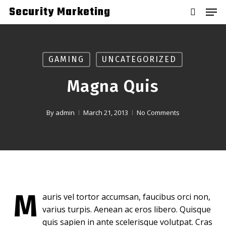
Skip
Men
Security Marketing
to
search
main
content
GAMING
UNCATEGORIZED
Magna Quis
By
admin
March 21, 2013
No Comments
M
auris vel tortor accumsan, faucibus orci non,
varius turpis. Aenean ac eros libero. Quisque
quis sapien in ante scelerisque volutpat. Cras